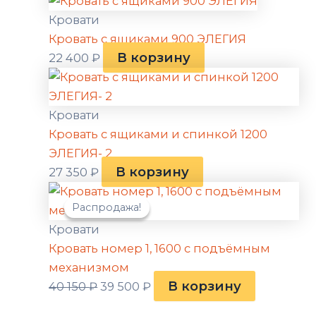
Кровати
Кровать с ящиками 900 ЭЛЕГИЯ
В корзину
22 400
₽
Кровати
Кровать с ящиками и спинкой 1200
ЭЛЕГИЯ- 2
В корзину
27 350
₽
Первоначальная
Текущая
Распродажа!
Распродажа!
цена
цена:
составляла
39
Кровати
40
500 ₽.
Кровать номер 1, 1600 с подъёмным
150 ₽.
механизмом
В корзину
40 150
₽
39 500
₽