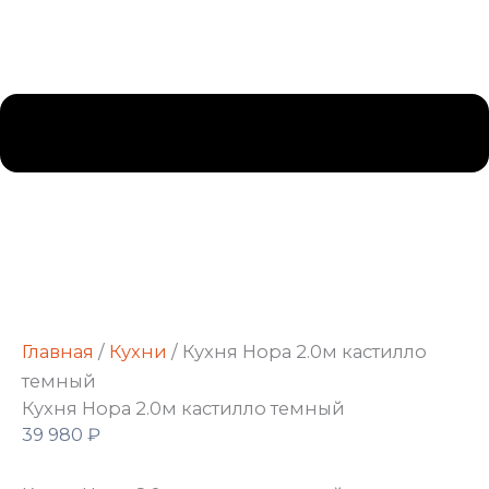
Главная
/
Кухни
/ Кухня Нора 2.0м кастилло
темный
Кухня Нора 2.0м кастилло темный
39 980
₽