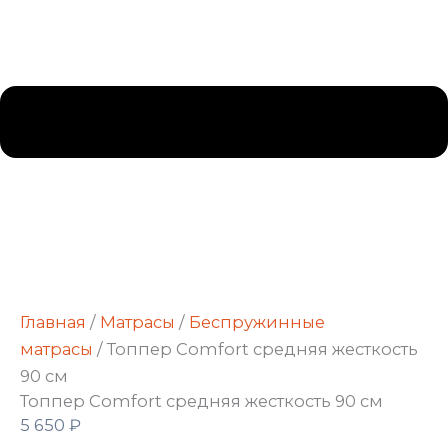
Главная
/
Матрасы
/
Беспружинные
матрасы
/ Топпер Comfort средняя жесткость
90 см
Топпер Comfort средняя жесткость 90 см
5 650
₽