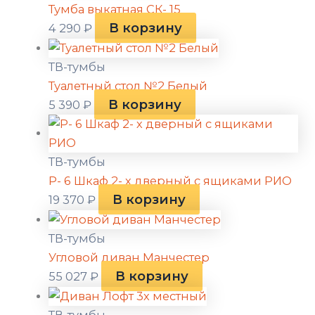
Тумба выкатная СК- 15
В корзину
4 290
₽
ТВ-тумбы
Туалетный стол №2 Белый
В корзину
5 390
₽
ТВ-тумбы
Р- 6 Шкаф 2- х дверный с ящиками РИО
В корзину
19 370
₽
ТВ-тумбы
Угловой диван Манчестер
В корзину
55 027
₽