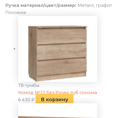
Ручка материал/цвет/размер:
Металл, графит
Похожие
ТВ-тумбы
Комод №22 Без Ручек дуб сонома
В корзину
6 430
₽